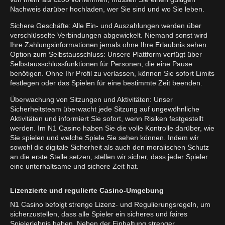
Nachweis darüber hochladen, wer Sie sind und wo Sie leben.
Sichere Geschäfte: Alle Ein- und Auszahlungen werden über
verschlüsselte Verbindungen abgewickelt. Niemand sonst wird
Ihre Zahlungsinformationen jemals ohne Ihre Erlaubnis sehen.
Option zum Selbstausschluss: Unsere Plattform verfügt über
Selbstausschlussfunktionen für Personen, die eine Pause
benötigen. Ohne Ihr Profil zu verlassen, können Sie sofort Limits
festlegen oder das Spielen für eine bestimmte Zeit beenden.
Überwachung von Sitzungen und Aktivitäten: Unser
Sicherheitsteam überwacht jede Sitzung auf ungewöhnliche
Aktivitäten und informiert Sie sofort, wenn Risiken festgestellt
werden. Im N1 Casino haben Sie die volle Kontrolle darüber, wie
Sie spielen und welche Spiele Sie sehen können. Indem wir
sowohl die digitale Sicherheit als auch den moralischen Schutz
an die erste Stelle setzen, stellen wir sicher, dass jeder Spieler
eine unterhaltsame und sichere Zeit hat.
Lizenzierte und regulierte Casino-Umgebung
N1 Casino befolgt strenge Lizenz- und Regulierungsregeln, um
sicherzustellen, dass alle Spieler ein sicheres und faires
Spielerlebnis haben. Neben der Einhaltung strenger