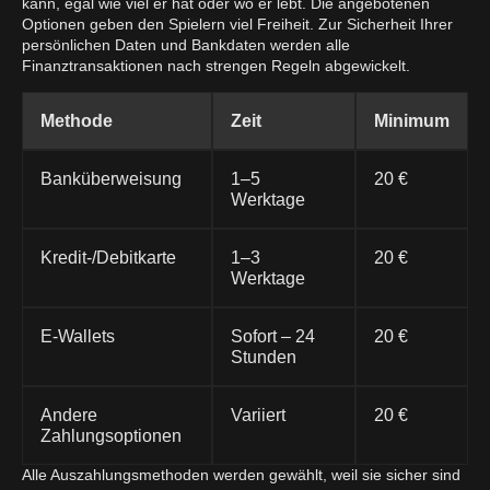
kann, egal wie viel er hat oder wo er lebt. Die angebotenen
Optionen geben den Spielern viel Freiheit. Zur Sicherheit Ihrer
persönlichen Daten und Bankdaten werden alle
Finanztransaktionen nach strengen Regeln abgewickelt.
Methode
Zeit
Minimum
Banküberweisung
1–5
20 €
Werktage
Kredit-/Debitkarte
1–3
20 €
Werktage
E-Wallets
Sofort – 24
20 €
Stunden
Andere
Variiert
20 €
Zahlungsoptionen
Alle Auszahlungsmethoden werden gewählt, weil sie sicher sind