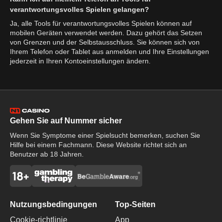
verantwortungsvolles Spielen gelangen?
Ja, alle Tools für verantwortungsvolles Spielen können auf
mobilen Geräten verwendet werden. Dazu gehört das Setzen
von Grenzen und der Selbstausschluss. Sie können sich von
Ihrem Telefon oder Tablet aus anmelden und Ihre Einstellungen
jederzeit in Ihren Kontoeinstellungen ändern.
Gehen Sie auf Nummer sicher
Wenn Sie Symptome einer Spielsucht bemerken, suchen Sie
Hilfe bei einem Fachmann. Diese Website richtet sich an
Benutzer ab 18 Jahren.
Nutzungsbedingungen
Top-Seiten
Cookie-richtlinie
App